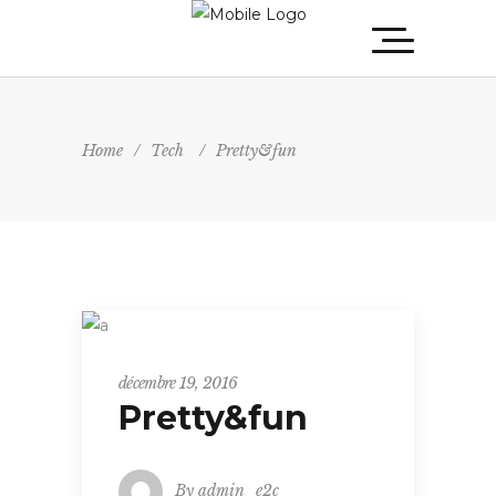
Home
/
Tech
/
Pretty&fun
Tech
décembre 19, 2016
Pretty&fun
By
admin_e2c