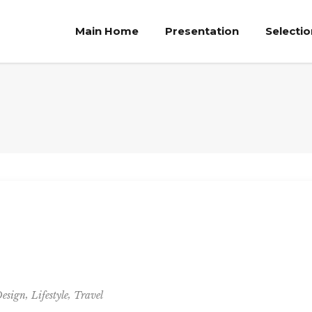
Main Home
Presentation
Selecti
,
,
esign
Lifestyle
Travel