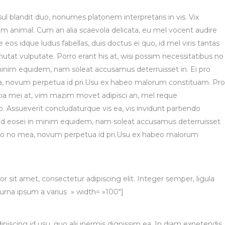
ul blandit duo, nonumes platonem interpretaris in vis. Vix
am animal. Cum an alia scaevola delicata, eu mel vocent audire
eos idque ludus fabellas, duis doctus ei quo, id mel viris tantas
tat vulputate. Porro erant his at, wisi possim necessitatibus no
n minim equidem, nam soleat accusamus deterruisset in. Ei pro
, novum perpetua id pri.Usu ex habeo malorum constituam. Pro
cia mei at, vim mazim movet adipisci an, mel reque
Assueverit concludaturque vis ea, vis invidunt partiendo
r ad eosei in minim equidem, nam soleat accusamus deterruisset
ero no mea, novum perpetua id pri.Usu ex habeo malorum
sit amet, consectetur adipiscing elit. Integer semper, ligula
 urna ipsum a varius » width= »100″]
dipiscing id usu, quo alii inermis dignissim ea. In diam expetendis