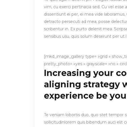
vim, cu exerci pertinacia sed. Cu vel esse
dissentiunt ei per, ei mea vide laboramus, 
detracto persecuti ad mea, posse delectu
scribentur in. Ex purto delenit mea. Scrips
sensibus usu, quis solum deserunt per ut.Iu
[mkd_image_gallery type= »grid » show_t
pretty_photo= »yes » grayscale= »no » circ
Increasing your c
aligning strategy 
experience be you
Te veniam lobortis duo, quo stet tempor sc
sollicitudinlorem quis bibendum auci elit c