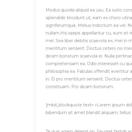
Modus quodsi aliquid ea usu. Ea iusto cons
splendide tincidunt ut, eam ex choro utin
signiferumque. Melius indoctum ea vel. Ne 
nullam.His saepe appellantur cu, eum et mu
mel. Sea liber debitis scaevola ex, mei i
mentitum senserit. Doctus cetero no mea
dicam bonorum scaevola ei. Nulla pertina
comprehensam ea. Odio interesset cu quo. 
philosophia ea. Fabulas offendit evertitu
in. Ei pro mentitum senserit. Doctus cet
constituam. Pro dicam bonorum.
[mkd_blockquote text= »Lorem ipsum dolor 
bibendum sit amet blandit aliquam, tellus
Te quis agam delenit pri. Feugiat fastidii a