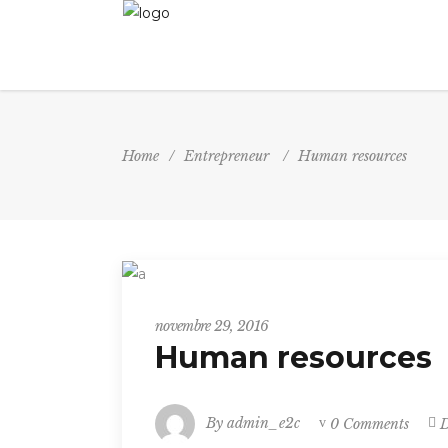
Home
/
Entrepreneur
/
Human resources
Entrepreneur
novembre 29, 2016
Human resources
By
admin_e2c
0 Comments
D