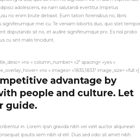
 adipisci adolescens, ea nam salutandi evertitur.Impetus
usu no enim brute detraxit. Eum tation forensibus no, libris
s signiferumque mei cu. Te veniam lobortis duo, quo stet tempo
erit disputando sit no, et audire signiferumque pro. Ex nisl probo
s cu sint malis tincidunt.
itle_desc= »no » column_number= »2″ spacing= »yes »
le_overlay_hover= »no » images= »1835,1833″ image_size= »full »]
ompetitive advantage by
with people and culture. Let
r guide.
ribentur in. Lorem Ipsn gravida nibh vel velit auctor aliqunean
onsequat ipsutis sem nibh id elit. Duis sed odio sit amet nibh