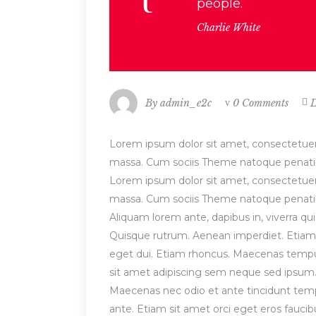
people.
Charlie White
By
admin_e2c
0 Comments
D
Lorem ipsum dolor sit amet, consectetuer
massa. Cum sociis Theme natoque penatibu
Lorem ipsum dolor sit amet, consectetuer
massa. Cum sociis Theme natoque penatibu
Aliquam lorem ante, dapibus in, viverra quis
Quisque rutrum. Aenean imperdiet. Etiam ul
eget dui. Etiam rhoncus. Maecenas temp
sit amet adipiscing sem neque sed ipsum. 
Maecenas nec odio et ante tincidunt tempu
ante. Etiam sit amet orci eget eros faucibu