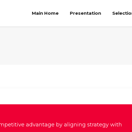
Main Home
Presentation
Selecti
mpetitive advantage by aligning strategy with