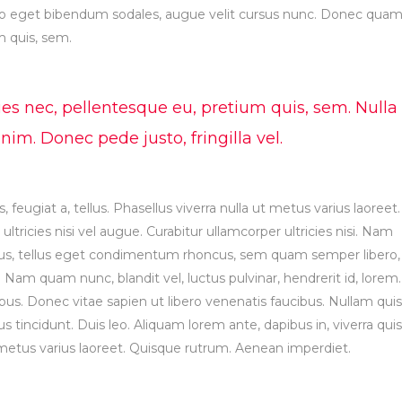
leo eget bibendum sodales, augue velit cursus nunc. Donec qua
um quis, sem.
ies nec, pellentesque eu, pretium quis, sem. Nulla
m. Donec pede justo, fringilla vel.
, feugiat a, tellus. Phasellus viverra nulla ut metus varius laoreet.
tricies nisi vel augue. Curabitur ullamcorper ultricies nisi. Nam
us, tellus eget condimentum rhoncus, sem quam semper libero,
Nam quam nunc, blandit vel, luctus pulvinar, hendrerit id, lorem.
s. Donec vitae sapien ut libero venenatis faucibus. Nullam quis
s tincidunt. Duis leo. Aliquam lorem ante, dapibus in, viverra quis
ut metus varius laoreet. Quisque rutrum. Aenean imperdiet.